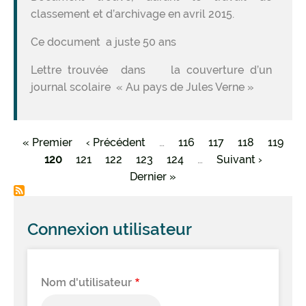
classement et d’archivage en avril 2015.
Ce document a juste 50 ans
Lettre trouvée dans la couverture d’un
journal scolaire « Au pays de Jules Verne »
Première
« Premier
Page
‹ Précédent
…
Page
116
Page
117
Page
118
Page
119
Pagination
page
Page
120
Page
121
précédente
Page
122
Page
123
Page
124
…
Page
Suivant ›
courante
Dernière
Dernier »
suivante
page
Connexion utilisateur
Nom d'utilisateur