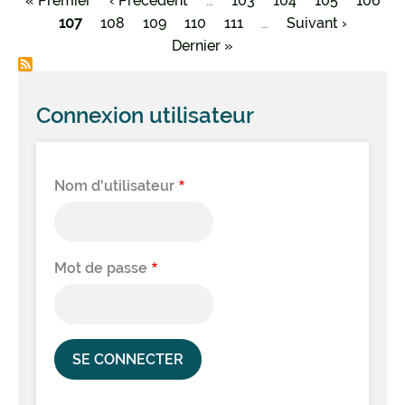
Première
« Premier
Page
‹ Précédent
…
Page
103
Page
104
Page
105
Page
106
Pagination
page
Page
107
Page
108
précédente
Page
109
Page
110
Page
111
…
Page
Suivant ›
courante
Dernière
Dernier »
suivante
page
Connexion utilisateur
Nom d'utilisateur
Mot de passe