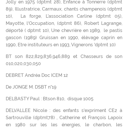
Jolly en 1975 (dptmt 28), Enfance à Tonnerre (dptmt
89), Illustratrice, Carmaux, chants champenois (dptmt
10), La forge, L'association Carline (dptmt 05),
Mayotte, l'Occupation, (dptmt 86), Robert Lagrange,
déporté ( dptmt 10), Une chevrière en 1989, le pastis
gascon (1989) Gruissan en 1990, élèvage caprin en
1990, Etre instituteurs en 1993, Vignerons 'dptmt 10)
BT son 822,829,836,946,889 et Chasseurs de son
010,020,030,050
DEBRET Andréa Doc ICEM 12
De JONGE M. DSBT n°19
DELBASTY Paul : Btson 810, disque 1005
DELVALLEE Nicole : des enfants s'expriment CE2 à
Sartrouville (dptmt78) , Catherine et François Lapoix
en 1980 sur les les énergies, le charbon, les