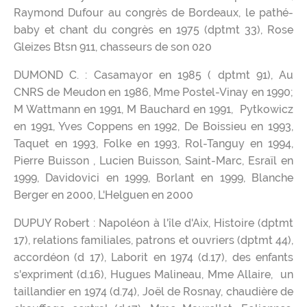
Raymond Dufour au congrès de Bordeaux, le pathé-
baby et chant du congrès en 1975 (dptmt 33), Rose
Gleizes Btsn 911, chasseurs de son 020
DUMOND C. : Casamayor en 1985 ( dptmt 91), Au
CNRS de Meudon en 1986, Mme Postel-Vinay en 1990;
M Wattmann en 1991, M Bauchard en 1991, Pytkowicz
en 1991, Yves Coppens en 1992, De Boissieu en 1993,
Taquet en 1993, Folke en 1993, Rol-Tanguy en 1994,
Pierre Buisson , Lucien Buisson, Saint-Marc, Esraïl en
1999, Davidovici en 1999, Borlant en 1999, Blanche
Berger en 2000, L'Helguen en 2000
DUPUY Robert : Napoléon à l'île d'Aix, Histoire (dptmt
17), relations familiales, patrons et ouvriers (dptmt 44),
accordéon (d 17), Laborit en 1974 (d.17), des enfants
s'expriment (d.16), Hugues Malineau, Mme Allaire, un
taillandier en 1974 (d.74), Joël de Rosnay, chaudière de