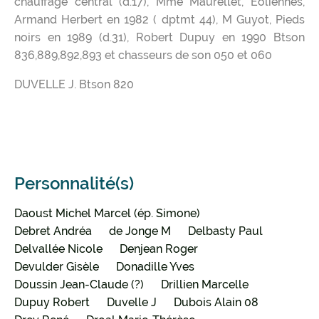
chauffage central (d.17), Mme Maurellet, Eoliennes,
Armand Herbert en 1982 ( dptmt 44), M Guyot, Pieds
noirs en 1989 (d.31), Robert Dupuy en 1990 Btson
836,889,892,893 et chasseurs de son 050 et 060
DUVELLE J. Btson 820
Personnalité(s)
Daoust Michel Marcel (ép. Simone)
Debret Andréa
de Jonge M
Delbasty Paul
Delvallée Nicole
Denjean Roger
Devulder Gisèle
Donadille Yves
Doussin Jean-Claude (?)
Drillien Marcelle
Dupuy Robert
Duvelle J
Dubois Alain 08