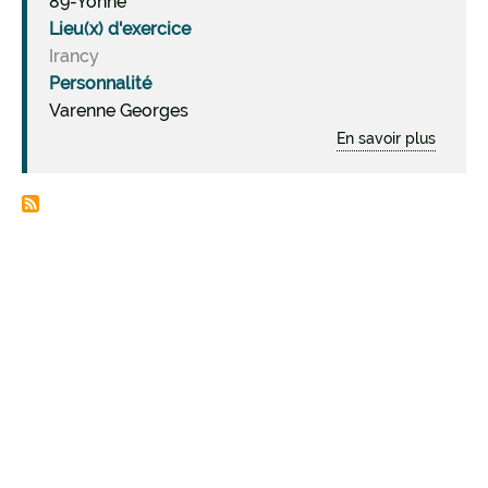
89-Yonne
Lieu(x) d'exercice
Irancy
Personnalité
Varenne Georges
En savoir plus
sur
VAREN
George
(1896-
1942),
militan
Freinet
de
l'Yonne
mort
en
déport