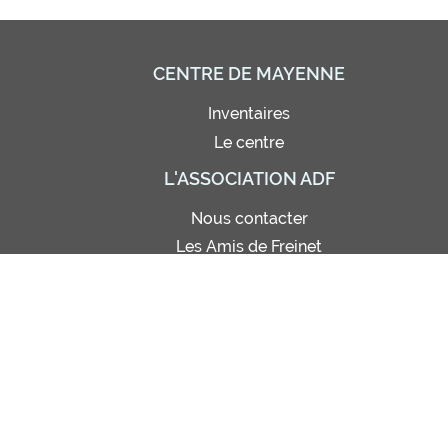
CENTRE DE MAYENNE
Inventaires
Le centre
L'ASSOCIATION ADF
Nous contacter
Les Amis de Freinet
Adhésion - Abonnement
Bon de commande
Règlement intérieur
Site de photos (réservé)
Statuts
© Amis de Freinet 2021