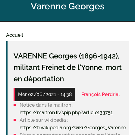
Varenne Georges
Accueil
Fil
d'Ariane
VARENNE Georges (1896-1942),
militant Freinet de l'Yonne, mort
en déportation
Mer 02/06/2021 - 14:38
François Perdrial
Notice dans le maitron :
https://maitron.fr/spip.php?article133751
Article sur wikipedia :
https://fr.wikipedia.org/wiki/Georges_Varenne