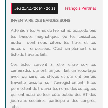
Loire-
Photo
Jeu 21/11/2019 - 20:21
François Perdrial
du
stage
INVENTAIRE DES BANDES SONS
de
Saint-
Attention, les Amis de Freinet ne possède pas
Rémy
les bandes magnétiques ou les cassettes
en
audio dont nous citons les titres et les
1972
auteurs ci-dessous. C’est simplement une
liste de travaux faits.
Ces listes servent à relier entre eux les
camarades qui ont un jour fait un reportage
avec ou sans les élèves et qui ont parfois
travaillé ensuite sur l’enregistrement. Elles
permettent de trouver les noms des collègues
qui ont aussi de leur côté publié des BT des
journaux scolaires, participé à des congrès,
etc….