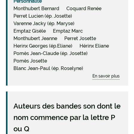
Personnalité
Monthubert Bernard
Coquard Renée
Perret Lucien (ép. Josette)
Varenne Jacky (ép. Maryse)
Emptaz Gisèle
Emptaz Marc
Monthubert Jeanne
Perret Josette
Herinx Georges (ép.Eliane)
Hérinx Eliane
Pomès Jean-Claude (ép. Josette)
Pomès Josette
Blanc Jean-Paul (ép. Roselyne)
En savoir plus
sur
COQU
Renée
(1926-
2005),
Auteurs des bandes son dont le
militan
nom commence par la lettre P
Freinet
de
ou Q
la