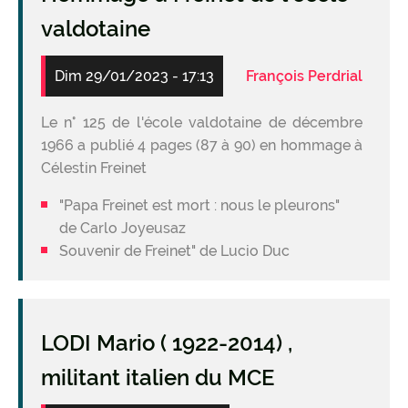
pratici
valdotaine
Freinet
du
Val
Dim 29/01/2023 - 17:13
François Perdrial
d'Aoste
Le n° 125 de l'école valdotaine de décembre
1966 a publié 4 pages (87 à 90) en hommage à
Célestin Freinet
"Papa Freinet est mort : nous le pleurons"
de Carlo Joyeusaz
Souvenir de Freinet" de Lucio Duc
LODI Mario ( 1922-2014) ,
militant italien du MCE