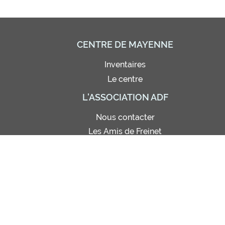
CENTRE DE MAYENNE
Inventaires
Le centre
L'ASSOCIATION ADF
Nous contacter
Les Amis de Freinet
Adhésion - Abonnement
Bon de commande
Règlement intérieur
Site de photos (réservé)
Statuts
© Amis de Freinet 2021