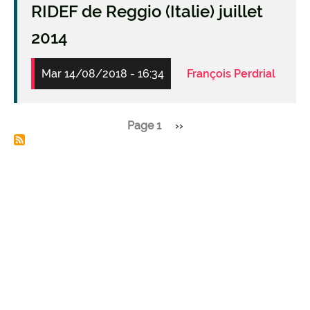
RIDEF de Reggio (Italie) juillet
2014
Mar 14/08/2018 - 16:34
François Perdrial
Page 1
Page
››
Pagination
suivante