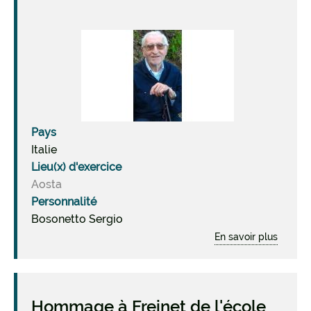
Image
Pays
Italie
Lieu(x) d'exercice
Aosta
Personnalité
Bosonetto Sergio
En savoir plus
sur
Bosone
Sergio
(1926-
2022)
Hommage à Freinet de l'école