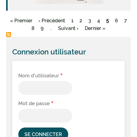
Première
« Premier
Page
‹ Précédent
Page
1
Page
2
Page
3
Page
4
Page
5
Page
6
Page
7
Pagination
page
Page
8
précédente
Page
9
…
Page
Suivant ›
Dernière
Dernier »
courante
suivante
page
Connexion utilisateur
Nom d'utilisateur
Mot de passe