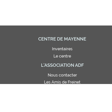
CENTRE DE MAYENNE
Inventaires
Le centre
L'ASSOCIATION ADF
Nous contacter
Les Amis de Freinet
Adhésion - Abonnement
Bon de commande
Règlement intérieur
Site de photos (réservé)