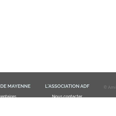
 DE MAYENNE
L'ASSOCIATION ADF
© Amis
ventaires
Nous contacter
e centre
Les Amis de Freinet
Adhésion - Abonnement