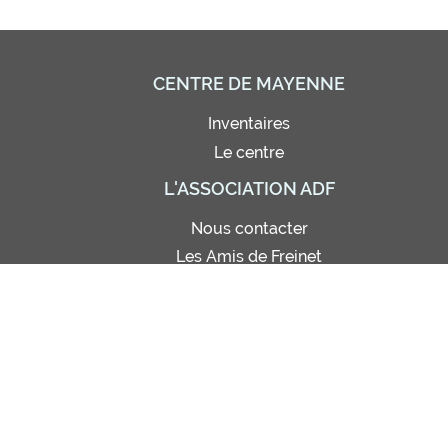
CENTRE DE MAYENNE
Inventaires
Le centre
L'ASSOCIATION ADF
Nous contacter
Les Amis de Freinet
Adhésion - Abonnement
Bon de commande
Règlement intérieur
Site de photos (réservé)
Statuts
© Amis de Freinet 2021