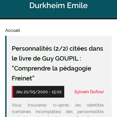
Durkheim Emile
Accueil
Fil
d'Ariane
Personnalités (2/2) citées dans
le livre de Guy GOUPIL :
"Comprendre la pédagogie
Freinet”
Jeu 21/05/2020 - 15:02
Sylvain Dufour
Vous trouverez ci-après les identités
(certaines incomplètes) des personnalités